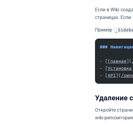
Если в Wiki соз
страницах. Если
Пример
_Sideb
### Навигаци
-
 [
Главная
](
-
 [
Установка
-
 [
API
](
/own
Удаление 
Откройте страни
wiki-репозитория