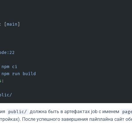
: [
main
]
ode:22
 
npm ci
 
npm run build
s
:
blic/
рия
должна быть в артефактах job с именем
public/
pag
тройках). После успешного завершения пайплайна сайт об