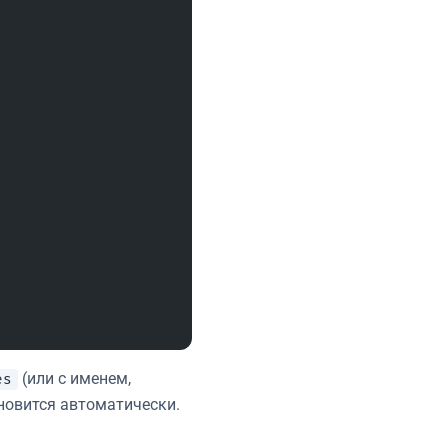
(или с именем,
es
новится автоматически.