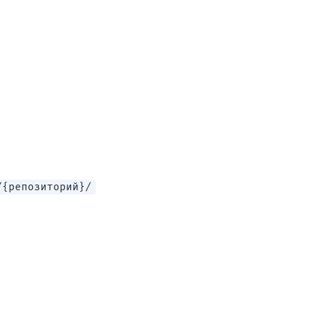
/{репозиторий}/