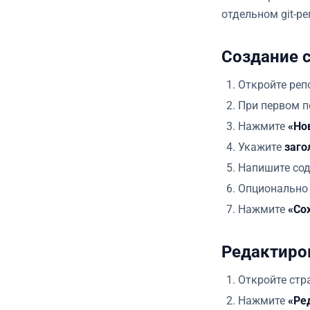
отдельном git-ре
Создание 
Откройте реп
При первом п
Нажмите
«Но
Укажите
заго
Напишите со
Опционально
Нажмите
«Со
Редактиро
Откройте стр
Нажмите
«Ре