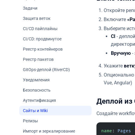
Задачи
Откройте реп
Защита веток
Включите
«P
Выберите ист
CI/CD пайплайны
CI
- деплой
CI/CD: продвинутое
директор
Реестр контейнеров
Вручную
-
Реестр пакетов
Укажите
ветк
GitOps-деплой (RiverCD)
Опционально
Уведомления
Vue, Angular)
Безопасность
Деплой из 
Аутентификация
Сайты и Wiki
Создайте workfl
Релизы
name
: 
Pages
Импорт и зеркалирование