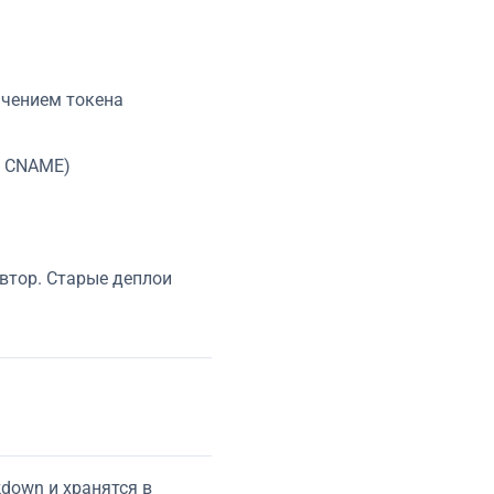
ачением токена
и CNAME)
автор. Старые деплои
kdown и хранятся в