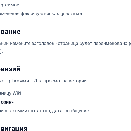
держимое
изменения фиксируются как git-коммит
вание
нии измените заголовок - страница будет переименована (с
).
евизий
е - git-коммит. Для просмотра истории:
аницу Wiki
тория»
писок коммитов: автор, дата, сообщение
авигация