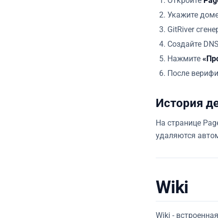
Откройте
Pag
Укажите доме
GitRiver сген
Создайте DNS
Нажмите
«Пр
После верифик
История д
На странице Pag
удаляются автом
Wiki
Wiki - встроенн