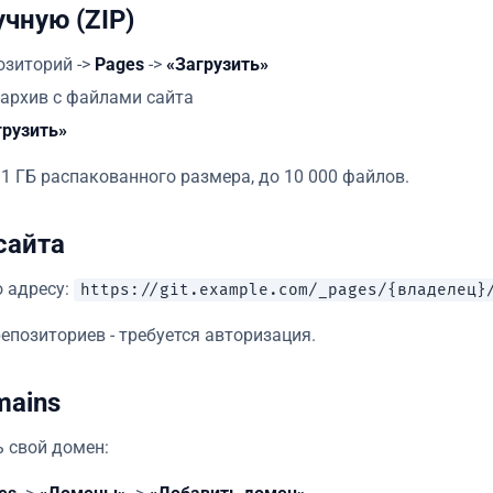
чную (ZIP)
озиторий ->
Pages
->
«Загрузить»
-архив с файлами сайта
грузить»
 1 ГБ распакованного размера, до 10 000 файлов.
сайта
о адресу:
https://git.example.com/_pages/{владелец}
епозиториев - требуется авторизация.
mains
 свой домен: