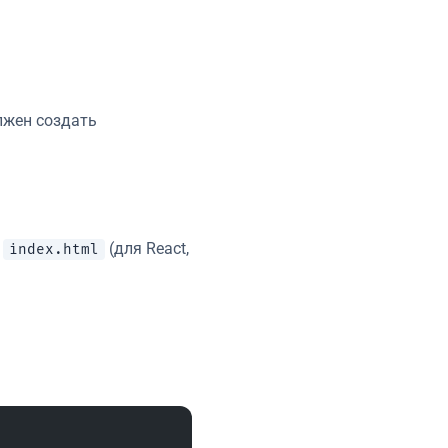
жен создать
я
(для React,
index.html