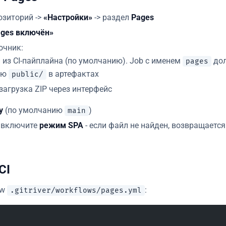
озиторий ->
«Настройки»
-> раздел
Pages
ages включён»
очник:
 из CI-пайплайна (по умолчанию). Job с именем
дол
pages
ию
в артефактах
public/
 загрузка ZIP через интерфейс
у
(по умолчанию
)
main
 включите
режим SPA
- если файл не найден, возвращаетс
CI
ow
:
.gitriver/workflows/pages.yml