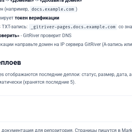
es
->
«Домены»
->
«Добавить домен»
н (например,
)
docs.example.com
ерирует
токен верификации
 TXT-запись:
со зн
_gitriver-pages.docs.example.com
оверить»
- GitRiver проверит DNS
ации направьте домен на IP сервера GitRiver (A-запись ил
еплоев
es отображаются последние деплои: статус, размер, дата, 
атически (хранятся последние 5).
ая документация для репозитория. Страницы пишутся в Mar