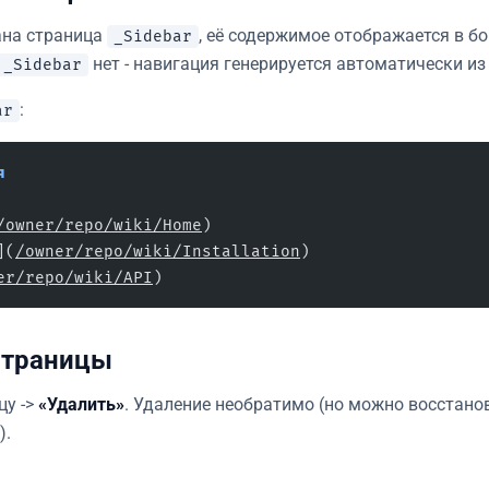
дана страница
, её содержимое отображается в бо
_Sidebar
нет - навигация генерируется автоматически из
_Sidebar
:
ar
я
/owner/repo/wiki/Home
)
](
/owner/repo/wiki/Installation
)
er/repo/wiki/API
)
страницы
цу ->
«Удалить»
. Удаление необратимо (но можно восстанов
).