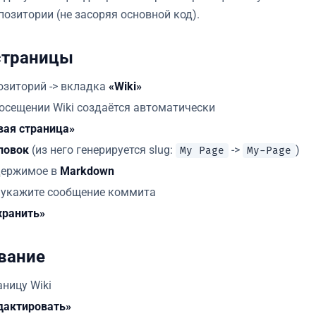
позитории (не засоряя основной код).
страницы
озиторий -> вкладка
«Wiki»
осещении Wiki создаётся автоматически
вая страница»
ловок
(из него генерируется slug:
->
)
My Page
My-Page
держимое в
Markdown
 укажите сообщение коммита
хранить»
вание
аницу Wiki
дактировать»