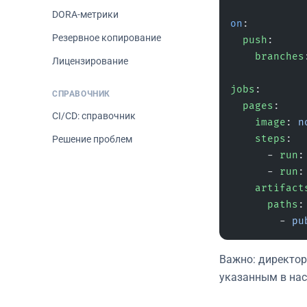
DORA-метрики
on
:
Резервное копирование
  push
:
    branches
Лицензирование
jobs
:
СПРАВОЧНИК
  pages
:
CI/CD: справочник
    image
: 
n
    steps
:
Решение проблем
      - 
run
:
      - 
run
:
    artifact
      paths
:
        - 
pu
Важно: директо
указанным в нас