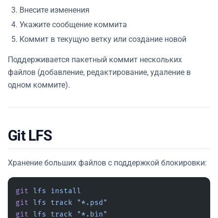
Внесите изменения
Укажите сообщение коммита
Коммит в текущую ветку или создание новой
Поддерживается пакетный коммит нескольких
файлов (добавление, редактирование, удаление в
одном коммите).
Git LFS
Хранение больших файлов с поддержкой блокировки:
git
 lfs
 install
git
 lfs
 track
 "*.psd"
git
 lfs
 track
 "*.bin"