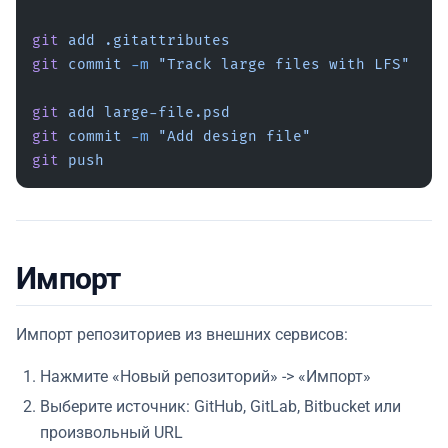
git
 add
 .gitattributes
git
 commit
 -m
 "Track large files with LFS"
git
 add
 large-file.psd
git
 commit
 -m
 "Add design file"
git
 push
Импорт
Импорт репозиториев из внешних сервисов:
Нажмите «Новый репозиторий» -> «Импорт»
Выберите источник: GitHub, GitLab, Bitbucket или
произвольный URL