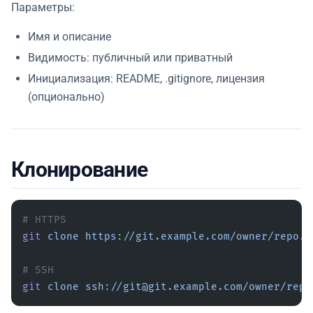
Параметры:
Имя и описание
Видимость: публичный или приватный
Инициализация: README, .gitignore, лицензия
(опционально)
Клонирование
# HTTPS
git
 clone
 https://git.example.com/owner/repo.g
# SSH
git
 clone
 ssh://git@git.example.com/owner/repo